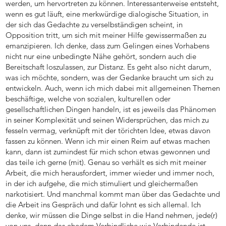
werden, um hervortreten zu können. Interessanterweise entsteht,
wenn es gut läuft, eine merkwürdige dialogische Situation, in
der sich das Gedachte zu verselbständigen scheint, in
Opposition tritt, um sich mit meiner Hilfe gewissermaßen zu
emanzipieren. Ich denke, dass zum Gelingen eines Vorhabens
nicht nur eine unbedingte Nähe gehört, sondern auch die
Bereitschaft loszulassen, zur Distanz. Es geht also nicht darum,
was ich möchte, sondern, was der Gedanke braucht um sich zu
entwickeln. Auch, wenn ich mich dabei mit allgemeinen Themen
beschäftige, welche von sozialen, kulturellen oder
gesellschaftlichen Dingen handeln, ist es jeweils das Phänomen
in seiner Komplexität und seinen Widersprüchen, das mich zu
fesseln vermag, verknüpft mit der törichten Idee, etwas davon
fassen zu können. Wenn ich mir einen Reim auf etwas machen
kann, dann ist zumindest für mich schon etwas gewonnen und
das teile ich gerne (mit). Genau so verhält es sich mit meiner
Arbeit, die mich herausfordert, immer wieder und immer noch,
in der ich aufgehe, die mich stimuliert und gleichermaßen
narkotisiert. Und manchmal kommt man über das Gedachte und
die Arbeit ins Gespräch und dafür lohnt es sich allemal. Ich
denke, wir müssen die Dinge selbst in die Hand nehmen, jede(r)
von uns, denn das ehedem Verbindliche wie Verbindende ist