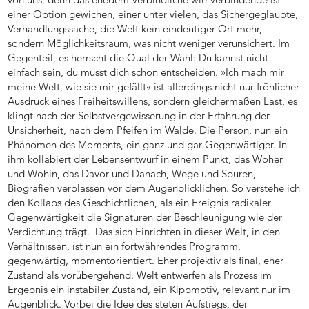
einer Option gewichen, einer unter vielen, das Sichergeglaubte,
Verhandlungssache, die Welt kein eindeutiger Ort mehr,
sondern Möglichkeitsraum, was nicht weniger verunsichert. Im
Gegenteil, es herrscht die Qual der Wahl: Du kannst nicht
einfach sein, du musst dich schon entscheiden. »Ich mach mir
meine Welt, wie sie mir gefällt« ist allerdings nicht nur fröhlicher
Ausdruck eines Freiheitswillens, sondern gleichermaßen Last, es
klingt nach der Selbstvergewisserung in der Erfahrung der
Unsicherheit, nach dem Pfeifen im Walde. Die Person, nun ein
Phänomen des Moments, ein ganz und gar Gegenwärtiger. In
ihm kollabiert der Lebensentwurf in einem Punkt, das Woher
und Wohin, das Davor und Danach, Wege und Spuren,
Biografien verblassen vor dem Augenblicklichen. So verstehe ich
den Kollaps des Geschichtlichen, als ein Ereignis radikaler
Gegenwärtigkeit die Signaturen der Beschleunigung wie der
Verdichtung trägt. Das sich Einrichten in dieser Welt, in den
Verhältnissen, ist nun ein fortwährendes Programm,
gegenwärtig, momentorientiert. Eher projektiv als final, eher
Zustand als vorübergehend. Welt entwerfen als Prozess im
Ergebnis ein instabiler Zustand, ein Kippmotiv, relevant nur im
Augenblick. Vorbei die Idee des steten Aufstiegs, der