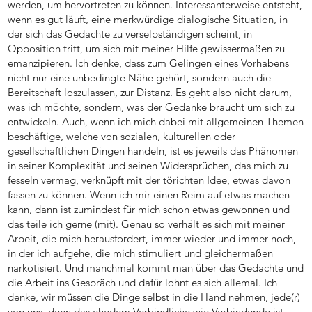
werden, um hervortreten zu können. Interessanterweise entsteht,
wenn es gut läuft, eine merkwürdige dialogische Situation, in
der sich das Gedachte zu verselbständigen scheint, in
Opposition tritt, um sich mit meiner Hilfe gewissermaßen zu
emanzipieren. Ich denke, dass zum Gelingen eines Vorhabens
nicht nur eine unbedingte Nähe gehört, sondern auch die
Bereitschaft loszulassen, zur Distanz. Es geht also nicht darum,
was ich möchte, sondern, was der Gedanke braucht um sich zu
entwickeln. Auch, wenn ich mich dabei mit allgemeinen Themen
beschäftige, welche von sozialen, kulturellen oder
gesellschaftlichen Dingen handeln, ist es jeweils das Phänomen
in seiner Komplexität und seinen Widersprüchen, das mich zu
fesseln vermag, verknüpft mit der törichten Idee, etwas davon
fassen zu können. Wenn ich mir einen Reim auf etwas machen
kann, dann ist zumindest für mich schon etwas gewonnen und
das teile ich gerne (mit). Genau so verhält es sich mit meiner
Arbeit, die mich herausfordert, immer wieder und immer noch,
in der ich aufgehe, die mich stimuliert und gleichermaßen
narkotisiert. Und manchmal kommt man über das Gedachte und
die Arbeit ins Gespräch und dafür lohnt es sich allemal. Ich
denke, wir müssen die Dinge selbst in die Hand nehmen, jede(r)
von uns, denn das ehedem Verbindliche wie Verbindende ist