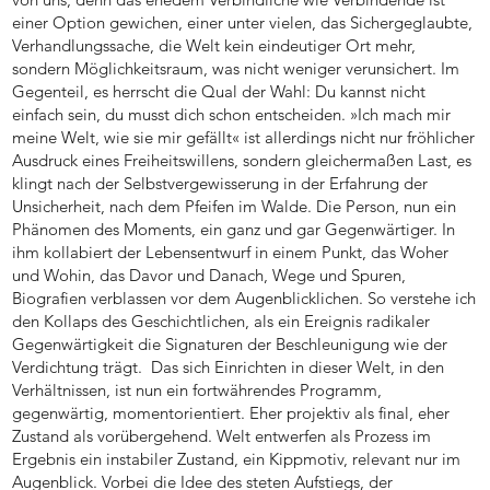
einer Option gewichen, einer unter vielen, das Sichergeglaubte,
Verhandlungssache, die Welt kein eindeutiger Ort mehr,
sondern Möglichkeitsraum, was nicht weniger verunsichert. Im
Gegenteil, es herrscht die Qual der Wahl: Du kannst nicht
einfach sein, du musst dich schon entscheiden. »Ich mach mir
meine Welt, wie sie mir gefällt« ist allerdings nicht nur fröhlicher
Ausdruck eines Freiheitswillens, sondern gleichermaßen Last, es
klingt nach der Selbstvergewisserung in der Erfahrung der
Unsicherheit, nach dem Pfeifen im Walde. Die Person, nun ein
Phänomen des Moments, ein ganz und gar Gegenwärtiger. In
ihm kollabiert der Lebensentwurf in einem Punkt, das Woher
und Wohin, das Davor und Danach, Wege und Spuren,
Biografien verblassen vor dem Augenblicklichen. So verstehe ich
den Kollaps des Geschichtlichen, als ein Ereignis radikaler
Gegenwärtigkeit die Signaturen der Beschleunigung wie der
Verdichtung trägt. Das sich Einrichten in dieser Welt, in den
Verhältnissen, ist nun ein fortwährendes Programm,
gegenwärtig, momentorientiert. Eher projektiv als final, eher
Zustand als vorübergehend. Welt entwerfen als Prozess im
Ergebnis ein instabiler Zustand, ein Kippmotiv, relevant nur im
Augenblick. Vorbei die Idee des steten Aufstiegs, der