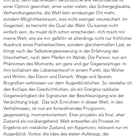
einer Option gewichen, einer unter vielen, das Sichergeglaubte,
Verhandlungssache, die Welt kein eindeutiger Ort mehr,
sondern Möglichkeitsraum, was nicht weniger verunsichert. Im
Gegenteil, es herrscht die Qual der Wahl: Du kannst nicht
einfach sein, du musst dich schon entscheiden. »Ich mach mir
meine Welt, wie sie mir gefällt« ist allerdings nicht nur fröhlicher
Ausdruck eines Freiheitswillens, sondern gleichermaßen Last, es
klingt nach der Selbstvergewisserung in der Erfahrung der
Unsicherheit, nach dem Pfeifen im Walde. Die Person, nun ein
Phänomen des Moments, ein ganz und gar Gegenwärtiger. In
ihm kollabiert der Lebensentwurf in einem Punkt, das Woher
und Wohin, das Davor und Danach, Wege und Spuren,
Biografien verblassen vor dem Augenblicklichen. So verstehe ich
den Kollaps des Geschichtlichen, als ein Ereignis radikaler
Gegenwärtigkeit die Signaturen der Beschleunigung wie der
Verdichtung trägt. Das sich Einrichten in dieser Welt, in den
Verhältnissen, ist nun ein fortwährendes Programm,
gegenwärtig, momentorientiert. Eher projektiv als final, eher
Zustand als vorübergehend. Welt entwerfen als Prozess im
Ergebnis ein instabiler Zustand, ein Kippmotiv, relevant nur im
Augenblick. Vorbei die Idee des steten Aufstiegs, der