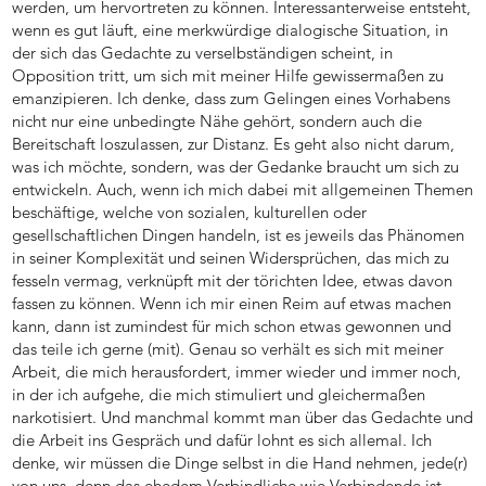
werden, um hervortreten zu können. Interessanterweise entsteht,
wenn es gut läuft, eine merkwürdige dialogische Situation, in
der sich das Gedachte zu verselbständigen scheint, in
Opposition tritt, um sich mit meiner Hilfe gewissermaßen zu
emanzipieren. Ich denke, dass zum Gelingen eines Vorhabens
nicht nur eine unbedingte Nähe gehört, sondern auch die
Bereitschaft loszulassen, zur Distanz. Es geht also nicht darum,
was ich möchte, sondern, was der Gedanke braucht um sich zu
entwickeln. Auch, wenn ich mich dabei mit allgemeinen Themen
beschäftige, welche von sozialen, kulturellen oder
gesellschaftlichen Dingen handeln, ist es jeweils das Phänomen
in seiner Komplexität und seinen Widersprüchen, das mich zu
fesseln vermag, verknüpft mit der törichten Idee, etwas davon
fassen zu können. Wenn ich mir einen Reim auf etwas machen
kann, dann ist zumindest für mich schon etwas gewonnen und
das teile ich gerne (mit). Genau so verhält es sich mit meiner
Arbeit, die mich herausfordert, immer wieder und immer noch,
in der ich aufgehe, die mich stimuliert und gleichermaßen
narkotisiert. Und manchmal kommt man über das Gedachte und
die Arbeit ins Gespräch und dafür lohnt es sich allemal. Ich
denke, wir müssen die Dinge selbst in die Hand nehmen, jede(r)
von uns, denn das ehedem Verbindliche wie Verbindende ist