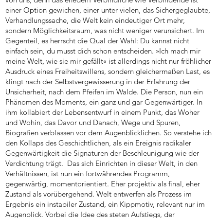
einer Option gewichen, einer unter vielen, das Sichergeglaubte,
Verhandlungssache, die Welt kein eindeutiger Ort mehr,
sondern Möglichkeitsraum, was nicht weniger verunsichert. Im
Gegenteil, es herrscht die Qual der Wahl: Du kannst nicht
einfach sein, du musst dich schon entscheiden. »Ich mach mir
meine Welt, wie sie mir gefällt« ist allerdings nicht nur fröhlicher
Ausdruck eines Freiheitswillens, sondern gleichermaßen Last, es
klingt nach der Selbstvergewisserung in der Erfahrung der
Unsicherheit, nach dem Pfeifen im Walde. Die Person, nun ein
Phänomen des Moments, ein ganz und gar Gegenwärtiger. In
ihm kollabiert der Lebensentwurf in einem Punkt, das Woher
und Wohin, das Davor und Danach, Wege und Spuren,
Biografien verblassen vor dem Augenblicklichen. So verstehe ich
den Kollaps des Geschichtlichen, als ein Ereignis radikaler
Gegenwärtigkeit die Signaturen der Beschleunigung wie der
Verdichtung trägt. Das sich Einrichten in dieser Welt, in den
Verhältnissen, ist nun ein fortwährendes Programm,
gegenwärtig, momentorientiert. Eher projektiv als final, eher
Zustand als vorübergehend. Welt entwerfen als Prozess im
Ergebnis ein instabiler Zustand, ein Kippmotiv, relevant nur im
Augenblick. Vorbei die Idee des steten Aufstiegs, der