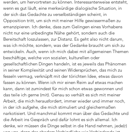
werden, um hervortreten zu können. Interessanterweise entsteht,
wenn es gut läuft, eine merkwürdige dialogische Situation, in
der sich das Gedachte zu verselbständigen scheint, in
Opposition tritt, um sich mit meiner Hilfe gewissermaßen zu
emanzipieren. Ich denke, dass zum Gelingen eines Vorhabens
nicht nur eine unbedingte Nähe gehört, sondern auch die
Bereitschaft loszulassen, zur Distanz. Es geht also nicht darum,
was ich möchte, sondern, was der Gedanke braucht um sich zu
entwickeln. Auch, wenn ich mich dabei mit allgemeinen Themen
beschäftige, welche von sozialen, kulturellen oder
gesellschaftlichen Dingen handeln, ist es jeweils das Phänomen
in seiner Komplexität und seinen Widersprüchen, das mich zu
fesseln vermag, verknüpft mit der törichten Idee, etwas davon
fassen zu können. Wenn ich mir einen Reim auf etwas machen
kann, dann ist zumindest für mich schon etwas gewonnen und
das teile ich gerne (mit). Genau so verhält es sich mit meiner
Arbeit, die mich herausfordert, immer wieder und immer noch,
in der ich aufgehe, die mich stimuliert und gleichermaßen
narkotisiert. Und manchmal kommt man über das Gedachte und
die Arbeit ins Gespräch und dafür lohnt es sich allemal. Ich
denke, wir müssen die Dinge selbst in die Hand nehmen, jede(r)
von uns, denn das ehedem Verbindliche wie Verbindende ist