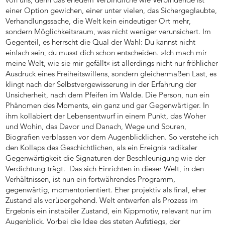
einer Option gewichen, einer unter vielen, das Sichergeglaubte,
Verhandlungssache, die Welt kein eindeutiger Ort mehr,
sondern Möglichkeitsraum, was nicht weniger verunsichert. Im
Gegenteil, es herrscht die Qual der Wahl: Du kannst nicht
einfach sein, du musst dich schon entscheiden. »Ich mach mir
meine Welt, wie sie mir gefällt« ist allerdings nicht nur fröhlicher
Ausdruck eines Freiheitswillens, sondern gleichermaßen Last, es
klingt nach der Selbstvergewisserung in der Erfahrung der
Unsicherheit, nach dem Pfeifen im Walde. Die Person, nun ein
Phänomen des Moments, ein ganz und gar Gegenwärtiger. In
ihm kollabiert der Lebensentwurf in einem Punkt, das Woher
und Wohin, das Davor und Danach, Wege und Spuren,
Biografien verblassen vor dem Augenblicklichen. So verstehe ich
den Kollaps des Geschichtlichen, als ein Ereignis radikaler
Gegenwärtigkeit die Signaturen der Beschleunigung wie der
Verdichtung trägt. Das sich Einrichten in dieser Welt, in den
Verhältnissen, ist nun ein fortwährendes Programm,
gegenwärtig, momentorientiert. Eher projektiv als final, eher
Zustand als vorübergehend. Welt entwerfen als Prozess im
Ergebnis ein instabiler Zustand, ein Kippmotiv, relevant nur im
Augenblick. Vorbei die Idee des steten Aufstiegs, der