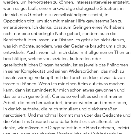
werden, um hervortreten zu können. Interessanterweise entsteht,
wenn es gut läuft, eine merkwürdige dialogische Situation, in
der sich das Gedachte zu verselbständigen scheint, in
Opposition tritt, um sich mit meiner Hilfe gewissermaßen zu
emanzipieren. Ich denke, dass zum Gelingen eines Vorhabens
nicht nur eine unbedingte Nähe gehört, sondern auch die
Bereitschaft loszulassen, zur Distanz. Es geht also nicht darum,
was ich möchte, sondern, was der Gedanke braucht um sich zu
entwickeln. Auch, wenn ich mich dabei mit allgemeinen Themen
beschäftige, welche von sozialen, kulturellen oder
gesellschaftlichen Dingen handeln, ist es jeweils das Phänomen
in seiner Komplexität und seinen Widersprüchen, das mich zu
fesseln vermag, verknüpft mit der törichten Idee, etwas davon
fassen zu können. Wenn ich mir einen Reim auf etwas machen
kann, dann ist zumindest für mich schon etwas gewonnen und
das teile ich gerne (mit). Genau so verhält es sich mit meiner
Arbeit, die mich herausfordert, immer wieder und immer noch,
in der ich aufgehe, die mich stimuliert und gleichermaßen
narkotisiert. Und manchmal kommt man über das Gedachte und
die Arbeit ins Gespräch und dafür lohnt es sich allemal. Ich
denke, wir müssen die Dinge selbst in die Hand nehmen, jede(r)
von uns, denn das ehedem Verbindliche wie Verbindende ist