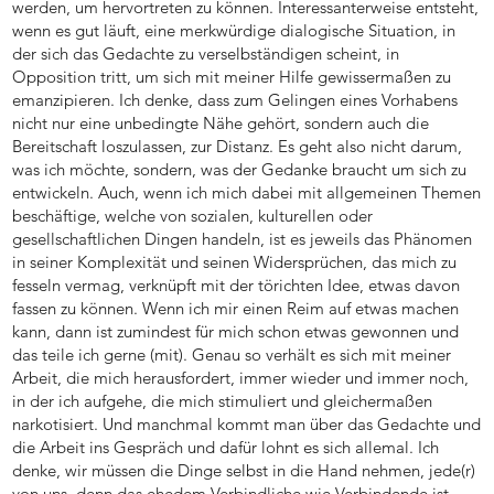
werden, um hervortreten zu können. Interessanterweise entsteht,
wenn es gut läuft, eine merkwürdige dialogische Situation, in
der sich das Gedachte zu verselbständigen scheint, in
Opposition tritt, um sich mit meiner Hilfe gewissermaßen zu
emanzipieren. Ich denke, dass zum Gelingen eines Vorhabens
nicht nur eine unbedingte Nähe gehört, sondern auch die
Bereitschaft loszulassen, zur Distanz. Es geht also nicht darum,
was ich möchte, sondern, was der Gedanke braucht um sich zu
entwickeln. Auch, wenn ich mich dabei mit allgemeinen Themen
beschäftige, welche von sozialen, kulturellen oder
gesellschaftlichen Dingen handeln, ist es jeweils das Phänomen
in seiner Komplexität und seinen Widersprüchen, das mich zu
fesseln vermag, verknüpft mit der törichten Idee, etwas davon
fassen zu können. Wenn ich mir einen Reim auf etwas machen
kann, dann ist zumindest für mich schon etwas gewonnen und
das teile ich gerne (mit). Genau so verhält es sich mit meiner
Arbeit, die mich herausfordert, immer wieder und immer noch,
in der ich aufgehe, die mich stimuliert und gleichermaßen
narkotisiert. Und manchmal kommt man über das Gedachte und
die Arbeit ins Gespräch und dafür lohnt es sich allemal. Ich
denke, wir müssen die Dinge selbst in die Hand nehmen, jede(r)
von uns, denn das ehedem Verbindliche wie Verbindende ist