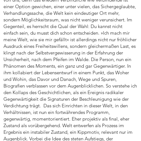
einer Option gewichen, einer unter vielen, das Sichergeglaubte,
Verhandlungssache, die Welt kein eindeutiger Ort mehr,
sondern Möglichkeitsraum, was nicht weniger verunsichert. Im
Gegenteil, es herrscht die Qual der Wahl: Du kannst nicht
einfach sein, du musst dich schon entscheiden. »Ich mach mir
meine Welt, wie sie mir gefällt« ist allerdings nicht nur fröhlicher
Ausdruck eines Freiheitswillens, sondern gleichermaßen Last, es
klingt nach der Selbstvergewisserung in der Erfahrung der
Unsicherheit, nach dem Pfeifen im Walde. Die Person, nun ein
Phänomen des Moments, ein ganz und gar Gegenwärtiger. In
ihm kollabiert der Lebensentwurf in einem Punkt, das Woher
und Wohin, das Davor und Danach, Wege und Spuren,
Biografien verblassen vor dem Augenblicklichen. So verstehe ich
den Kollaps des Geschichtlichen, als ein Ereignis radikaler
Gegenwärtigkeit die Signaturen der Beschleunigung wie der
Verdichtung trägt. Das sich Einrichten in dieser Welt, in den
Verhältnissen, ist nun ein fortwährendes Programm,
gegenwärtig, momentorientiert. Eher projektiv als final, eher
Zustand als vorübergehend. Welt entwerfen als Prozess im
Ergebnis ein instabiler Zustand, ein Kippmotiv, relevant nur im
Augenblick. Vorbei die Idee des steten Aufstiegs, der