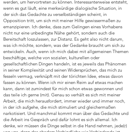
werden, um hervortreten zu können. Interessanterweise entsteht,
wenn es gut läuft, eine merkwürdige dialogische Situation, in
der sich das Gedachte zu verselbständigen scheint, in
Opposition tritt, um sich mit meiner Hilfe gewissermaßen zu
emanzipieren. Ich denke, dass zum Gelingen eines Vorhabens
nicht nur eine unbedingte Nähe gehört, sondern auch die
Bereitschaft loszulassen, zur Distanz. Es geht also nicht darum,
was ich möchte, sondern, was der Gedanke braucht um sich zu
entwickeln. Auch, wenn ich mich dabei mit allgemeinen Themen
beschäftige, welche von sozialen, kulturellen oder
gesellschaftlichen Dingen handeln, ist es jeweils das Phänomen
in seiner Komplexität und seinen Widersprüchen, das mich zu
fesseln vermag, verknüpft mit der törichten Idee, etwas davon
fassen zu können. Wenn ich mir einen Reim auf etwas machen
kann, dann ist zumindest für mich schon etwas gewonnen und
das teile ich gerne (mit). Genau so verhält es sich mit meiner
Arbeit, die mich herausfordert, immer wieder und immer noch,
in der ich aufgehe, die mich stimuliert und gleichermaßen
narkotisiert. Und manchmal kommt man über das Gedachte und
die Arbeit ins Gespräch und dafür lohnt es sich allemal. Ich
denke, wir müssen die Dinge selbst in die Hand nehmen, jede(r)
von uns, denn das ehedem Verbindliche wie Verbindende ist