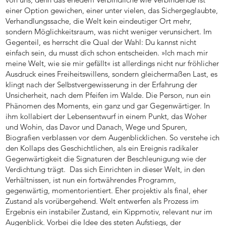
einer Option gewichen, einer unter vielen, das Sichergeglaubte,
Verhandlungssache, die Welt kein eindeutiger Ort mehr,
sondern Möglichkeitsraum, was nicht weniger verunsichert. Im
Gegenteil, es herrscht die Qual der Wahl: Du kannst nicht
einfach sein, du musst dich schon entscheiden. »Ich mach mir
meine Welt, wie sie mir gefällt« ist allerdings nicht nur fröhlicher
Ausdruck eines Freiheitswillens, sondern gleichermaßen Last, es
klingt nach der Selbstvergewisserung in der Erfahrung der
Unsicherheit, nach dem Pfeifen im Walde. Die Person, nun ein
Phänomen des Moments, ein ganz und gar Gegenwärtiger. In
ihm kollabiert der Lebensentwurf in einem Punkt, das Woher
und Wohin, das Davor und Danach, Wege und Spuren,
Biografien verblassen vor dem Augenblicklichen. So verstehe ich
den Kollaps des Geschichtlichen, als ein Ereignis radikaler
Gegenwärtigkeit die Signaturen der Beschleunigung wie der
Verdichtung trägt. Das sich Einrichten in dieser Welt, in den
Verhältnissen, ist nun ein fortwährendes Programm,
gegenwärtig, momentorientiert. Eher projektiv als final, eher
Zustand als vorübergehend. Welt entwerfen als Prozess im
Ergebnis ein instabiler Zustand, ein Kippmotiv, relevant nur im
Augenblick. Vorbei die Idee des steten Aufstiegs, der