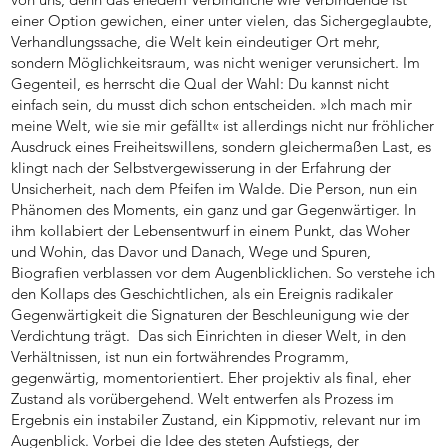
einer Option gewichen, einer unter vielen, das Sichergeglaubte,
Verhandlungssache, die Welt kein eindeutiger Ort mehr,
sondern Möglichkeitsraum, was nicht weniger verunsichert. Im
Gegenteil, es herrscht die Qual der Wahl: Du kannst nicht
einfach sein, du musst dich schon entscheiden. »Ich mach mir
meine Welt, wie sie mir gefällt« ist allerdings nicht nur fröhlicher
Ausdruck eines Freiheitswillens, sondern gleichermaßen Last, es
klingt nach der Selbstvergewisserung in der Erfahrung der
Unsicherheit, nach dem Pfeifen im Walde. Die Person, nun ein
Phänomen des Moments, ein ganz und gar Gegenwärtiger. In
ihm kollabiert der Lebensentwurf in einem Punkt, das Woher
und Wohin, das Davor und Danach, Wege und Spuren,
Biografien verblassen vor dem Augenblicklichen. So verstehe ich
den Kollaps des Geschichtlichen, als ein Ereignis radikaler
Gegenwärtigkeit die Signaturen der Beschleunigung wie der
Verdichtung trägt. Das sich Einrichten in dieser Welt, in den
Verhältnissen, ist nun ein fortwährendes Programm,
gegenwärtig, momentorientiert. Eher projektiv als final, eher
Zustand als vorübergehend. Welt entwerfen als Prozess im
Ergebnis ein instabiler Zustand, ein Kippmotiv, relevant nur im
Augenblick. Vorbei die Idee des steten Aufstiegs, der