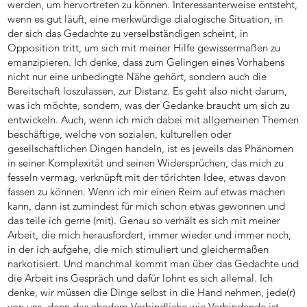
werden, um hervortreten zu können. Interessanterweise entsteht,
wenn es gut läuft, eine merkwürdige dialogische Situation, in
der sich das Gedachte zu verselbständigen scheint, in
Opposition tritt, um sich mit meiner Hilfe gewissermaßen zu
emanzipieren. Ich denke, dass zum Gelingen eines Vorhabens
nicht nur eine unbedingte Nähe gehört, sondern auch die
Bereitschaft loszulassen, zur Distanz. Es geht also nicht darum,
was ich möchte, sondern, was der Gedanke braucht um sich zu
entwickeln. Auch, wenn ich mich dabei mit allgemeinen Themen
beschäftige, welche von sozialen, kulturellen oder
gesellschaftlichen Dingen handeln, ist es jeweils das Phänomen
in seiner Komplexität und seinen Widersprüchen, das mich zu
fesseln vermag, verknüpft mit der törichten Idee, etwas davon
fassen zu können. Wenn ich mir einen Reim auf etwas machen
kann, dann ist zumindest für mich schon etwas gewonnen und
das teile ich gerne (mit). Genau so verhält es sich mit meiner
Arbeit, die mich herausfordert, immer wieder und immer noch,
in der ich aufgehe, die mich stimuliert und gleichermaßen
narkotisiert. Und manchmal kommt man über das Gedachte und
die Arbeit ins Gespräch und dafür lohnt es sich allemal. Ich
denke, wir müssen die Dinge selbst in die Hand nehmen, jede(r)
von uns, denn das ehedem Verbindliche wie Verbindende ist