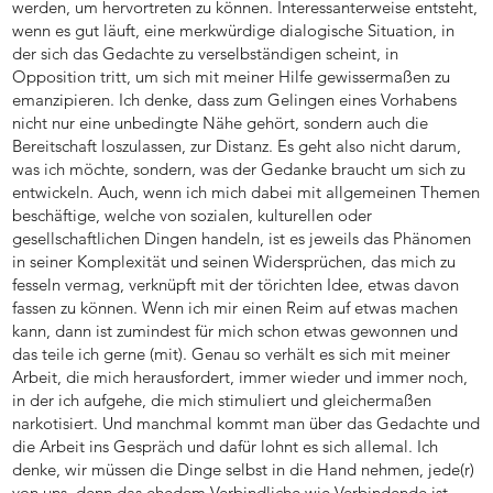
werden, um hervortreten zu können. Interessanterweise entsteht,
wenn es gut läuft, eine merkwürdige dialogische Situation, in
der sich das Gedachte zu verselbständigen scheint, in
Opposition tritt, um sich mit meiner Hilfe gewissermaßen zu
emanzipieren. Ich denke, dass zum Gelingen eines Vorhabens
nicht nur eine unbedingte Nähe gehört, sondern auch die
Bereitschaft loszulassen, zur Distanz. Es geht also nicht darum,
was ich möchte, sondern, was der Gedanke braucht um sich zu
entwickeln. Auch, wenn ich mich dabei mit allgemeinen Themen
beschäftige, welche von sozialen, kulturellen oder
gesellschaftlichen Dingen handeln, ist es jeweils das Phänomen
in seiner Komplexität und seinen Widersprüchen, das mich zu
fesseln vermag, verknüpft mit der törichten Idee, etwas davon
fassen zu können. Wenn ich mir einen Reim auf etwas machen
kann, dann ist zumindest für mich schon etwas gewonnen und
das teile ich gerne (mit). Genau so verhält es sich mit meiner
Arbeit, die mich herausfordert, immer wieder und immer noch,
in der ich aufgehe, die mich stimuliert und gleichermaßen
narkotisiert. Und manchmal kommt man über das Gedachte und
die Arbeit ins Gespräch und dafür lohnt es sich allemal. Ich
denke, wir müssen die Dinge selbst in die Hand nehmen, jede(r)
von uns, denn das ehedem Verbindliche wie Verbindende ist