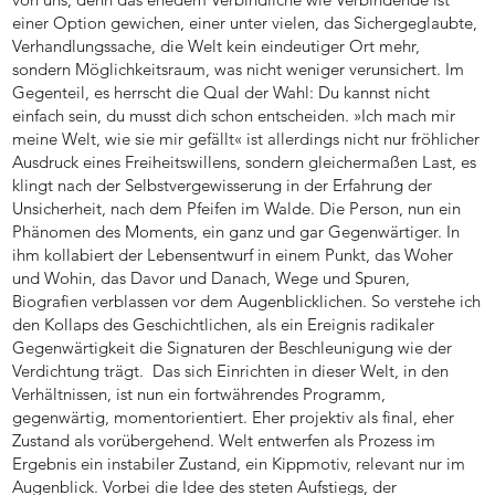
einer Option gewichen, einer unter vielen, das Sichergeglaubte,
Verhandlungssache, die Welt kein eindeutiger Ort mehr,
sondern Möglichkeitsraum, was nicht weniger verunsichert. Im
Gegenteil, es herrscht die Qual der Wahl: Du kannst nicht
einfach sein, du musst dich schon entscheiden. »Ich mach mir
meine Welt, wie sie mir gefällt« ist allerdings nicht nur fröhlicher
Ausdruck eines Freiheitswillens, sondern gleichermaßen Last, es
klingt nach der Selbstvergewisserung in der Erfahrung der
Unsicherheit, nach dem Pfeifen im Walde. Die Person, nun ein
Phänomen des Moments, ein ganz und gar Gegenwärtiger. In
ihm kollabiert der Lebensentwurf in einem Punkt, das Woher
und Wohin, das Davor und Danach, Wege und Spuren,
Biografien verblassen vor dem Augenblicklichen. So verstehe ich
den Kollaps des Geschichtlichen, als ein Ereignis radikaler
Gegenwärtigkeit die Signaturen der Beschleunigung wie der
Verdichtung trägt. Das sich Einrichten in dieser Welt, in den
Verhältnissen, ist nun ein fortwährendes Programm,
gegenwärtig, momentorientiert. Eher projektiv als final, eher
Zustand als vorübergehend. Welt entwerfen als Prozess im
Ergebnis ein instabiler Zustand, ein Kippmotiv, relevant nur im
Augenblick. Vorbei die Idee des steten Aufstiegs, der