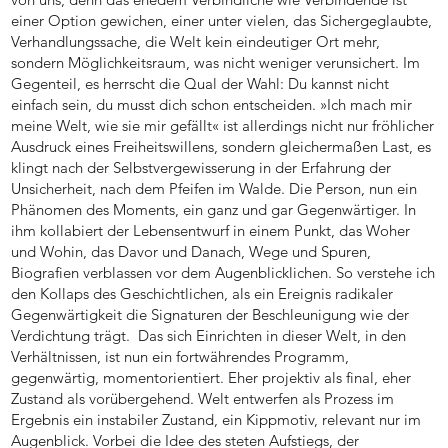
einer Option gewichen, einer unter vielen, das Sichergeglaubte,
Verhandlungssache, die Welt kein eindeutiger Ort mehr,
sondern Möglichkeitsraum, was nicht weniger verunsichert. Im
Gegenteil, es herrscht die Qual der Wahl: Du kannst nicht
einfach sein, du musst dich schon entscheiden. »Ich mach mir
meine Welt, wie sie mir gefällt« ist allerdings nicht nur fröhlicher
Ausdruck eines Freiheitswillens, sondern gleichermaßen Last, es
klingt nach der Selbstvergewisserung in der Erfahrung der
Unsicherheit, nach dem Pfeifen im Walde. Die Person, nun ein
Phänomen des Moments, ein ganz und gar Gegenwärtiger. In
ihm kollabiert der Lebensentwurf in einem Punkt, das Woher
und Wohin, das Davor und Danach, Wege und Spuren,
Biografien verblassen vor dem Augenblicklichen. So verstehe ich
den Kollaps des Geschichtlichen, als ein Ereignis radikaler
Gegenwärtigkeit die Signaturen der Beschleunigung wie der
Verdichtung trägt. Das sich Einrichten in dieser Welt, in den
Verhältnissen, ist nun ein fortwährendes Programm,
gegenwärtig, momentorientiert. Eher projektiv als final, eher
Zustand als vorübergehend. Welt entwerfen als Prozess im
Ergebnis ein instabiler Zustand, ein Kippmotiv, relevant nur im
Augenblick. Vorbei die Idee des steten Aufstiegs, der