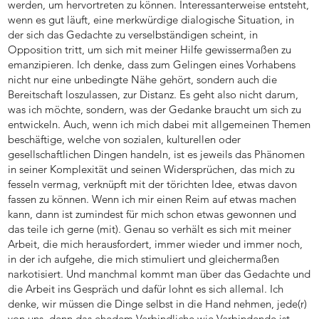
werden, um hervortreten zu können. Interessanterweise entsteht,
wenn es gut läuft, eine merkwürdige dialogische Situation, in
der sich das Gedachte zu verselbständigen scheint, in
Opposition tritt, um sich mit meiner Hilfe gewissermaßen zu
emanzipieren. Ich denke, dass zum Gelingen eines Vorhabens
nicht nur eine unbedingte Nähe gehört, sondern auch die
Bereitschaft loszulassen, zur Distanz. Es geht also nicht darum,
was ich möchte, sondern, was der Gedanke braucht um sich zu
entwickeln. Auch, wenn ich mich dabei mit allgemeinen Themen
beschäftige, welche von sozialen, kulturellen oder
gesellschaftlichen Dingen handeln, ist es jeweils das Phänomen
in seiner Komplexität und seinen Widersprüchen, das mich zu
fesseln vermag, verknüpft mit der törichten Idee, etwas davon
fassen zu können. Wenn ich mir einen Reim auf etwas machen
kann, dann ist zumindest für mich schon etwas gewonnen und
das teile ich gerne (mit). Genau so verhält es sich mit meiner
Arbeit, die mich herausfordert, immer wieder und immer noch,
in der ich aufgehe, die mich stimuliert und gleichermaßen
narkotisiert. Und manchmal kommt man über das Gedachte und
die Arbeit ins Gespräch und dafür lohnt es sich allemal. Ich
denke, wir müssen die Dinge selbst in die Hand nehmen, jede(r)
von uns, denn das ehedem Verbindliche wie Verbindende ist