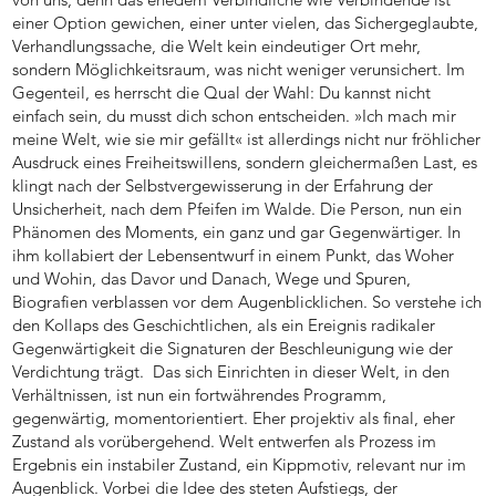
einer Option gewichen, einer unter vielen, das Sichergeglaubte,
Verhandlungssache, die Welt kein eindeutiger Ort mehr,
sondern Möglichkeitsraum, was nicht weniger verunsichert. Im
Gegenteil, es herrscht die Qual der Wahl: Du kannst nicht
einfach sein, du musst dich schon entscheiden. »Ich mach mir
meine Welt, wie sie mir gefällt« ist allerdings nicht nur fröhlicher
Ausdruck eines Freiheitswillens, sondern gleichermaßen Last, es
klingt nach der Selbstvergewisserung in der Erfahrung der
Unsicherheit, nach dem Pfeifen im Walde. Die Person, nun ein
Phänomen des Moments, ein ganz und gar Gegenwärtiger. In
ihm kollabiert der Lebensentwurf in einem Punkt, das Woher
und Wohin, das Davor und Danach, Wege und Spuren,
Biografien verblassen vor dem Augenblicklichen. So verstehe ich
den Kollaps des Geschichtlichen, als ein Ereignis radikaler
Gegenwärtigkeit die Signaturen der Beschleunigung wie der
Verdichtung trägt. Das sich Einrichten in dieser Welt, in den
Verhältnissen, ist nun ein fortwährendes Programm,
gegenwärtig, momentorientiert. Eher projektiv als final, eher
Zustand als vorübergehend. Welt entwerfen als Prozess im
Ergebnis ein instabiler Zustand, ein Kippmotiv, relevant nur im
Augenblick. Vorbei die Idee des steten Aufstiegs, der