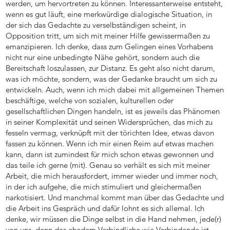
werden, um hervortreten zu können. Interessanterweise entsteht,
wenn es gut läuft, eine merkwürdige dialogische Situation, in
der sich das Gedachte zu verselbständigen scheint, in
Opposition tritt, um sich mit meiner Hilfe gewissermaßen zu
emanzipieren. Ich denke, dass zum Gelingen eines Vorhabens
nicht nur eine unbedingte Nähe gehört, sondern auch die
Bereitschaft loszulassen, zur Distanz. Es geht also nicht darum,
was ich möchte, sondern, was der Gedanke braucht um sich zu
entwickeln. Auch, wenn ich mich dabei mit allgemeinen Themen
beschäftige, welche von sozialen, kulturellen oder
gesellschaftlichen Dingen handeln, ist es jeweils das Phänomen
in seiner Komplexität und seinen Widersprüchen, das mich zu
fesseln vermag, verknüpft mit der törichten Idee, etwas davon
fassen zu können. Wenn ich mir einen Reim auf etwas machen
kann, dann ist zumindest für mich schon etwas gewonnen und
das teile ich gerne (mit). Genau so verhält es sich mit meiner
Arbeit, die mich herausfordert, immer wieder und immer noch,
in der ich aufgehe, die mich stimuliert und gleichermaßen
narkotisiert. Und manchmal kommt man über das Gedachte und
die Arbeit ins Gespräch und dafür lohnt es sich allemal. Ich
denke, wir müssen die Dinge selbst in die Hand nehmen, jede(r)
von uns, denn das ehedem Verbindliche wie Verbindende ist