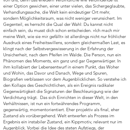
einer Option gewichen, einer unter vielen, das Sichergeglaubte,
Verhandlungssache, die Welt kein eindeutiger Ort mehr,
sondern Möglichkeitsraum, was nicht weniger verunsichert. Im
Gegenteil, es herrscht die Qual der Wahl: Du kannst nicht
einfach sein, du musst dich schon entscheiden. »Ich mach mir
meine Welt, wie sie mir gefällt« ist allerdings nicht nur fröhlicher
Ausdruck eines Freiheitswillens, sondern gleichermaßen Last, es
klingt nach der Selbstvergewisserung in der Erfahrung der
Unsicherheit, nach dem Pfeifen im Walde. Die Person, nun ein
Phänomen des Moments, ein ganz und gar Gegenwärtiger. In
ihm kollabiert der Lebensentwurf in einem Punkt, das Woher
und Wohin, das Davor und Danach, Wege und Spuren,
Biografien verblassen vor dem Augenblicklichen. So verstehe ich
den Kollaps des Geschichtlichen, als ein Ereignis radikaler
Gegenwärtigkeit die Signaturen der Beschleunigung wie der
Verdichtung trägt. Das sich Einrichten in dieser Welt, in den
Verhältnissen, ist nun ein fortwährendes Programm,
gegenwärtig, momentorientiert. Eher projektiv als final, eher
Zustand als vorübergehend. Welt entwerfen als Prozess im
Ergebnis ein instabiler Zustand, ein Kippmotiv, relevant nur im
Augenblick. Vorbei die Idee des steten Aufstiegs, der