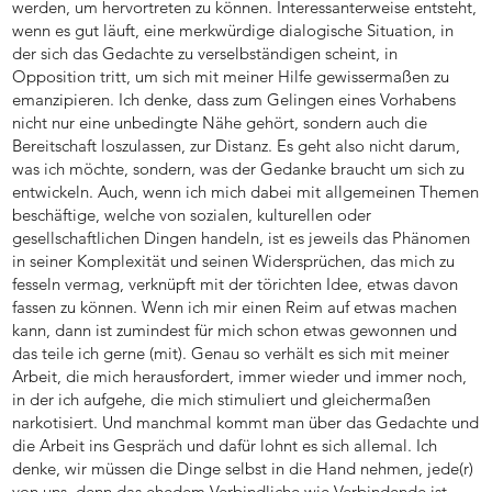
werden, um hervortreten zu können. Interessanterweise entsteht,
wenn es gut läuft, eine merkwürdige dialogische Situation, in
der sich das Gedachte zu verselbständigen scheint, in
Opposition tritt, um sich mit meiner Hilfe gewissermaßen zu
emanzipieren. Ich denke, dass zum Gelingen eines Vorhabens
nicht nur eine unbedingte Nähe gehört, sondern auch die
Bereitschaft loszulassen, zur Distanz. Es geht also nicht darum,
was ich möchte, sondern, was der Gedanke braucht um sich zu
entwickeln. Auch, wenn ich mich dabei mit allgemeinen Themen
beschäftige, welche von sozialen, kulturellen oder
gesellschaftlichen Dingen handeln, ist es jeweils das Phänomen
in seiner Komplexität und seinen Widersprüchen, das mich zu
fesseln vermag, verknüpft mit der törichten Idee, etwas davon
fassen zu können. Wenn ich mir einen Reim auf etwas machen
kann, dann ist zumindest für mich schon etwas gewonnen und
das teile ich gerne (mit). Genau so verhält es sich mit meiner
Arbeit, die mich herausfordert, immer wieder und immer noch,
in der ich aufgehe, die mich stimuliert und gleichermaßen
narkotisiert. Und manchmal kommt man über das Gedachte und
die Arbeit ins Gespräch und dafür lohnt es sich allemal. Ich
denke, wir müssen die Dinge selbst in die Hand nehmen, jede(r)
von uns, denn das ehedem Verbindliche wie Verbindende ist