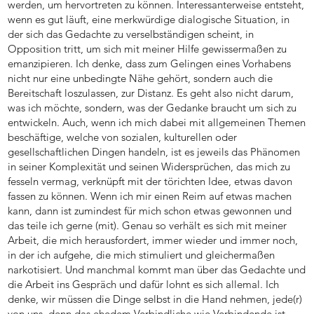
werden, um hervortreten zu können. Interessanterweise entsteht,
wenn es gut läuft, eine merkwürdige dialogische Situation, in
der sich das Gedachte zu verselbständigen scheint, in
Opposition tritt, um sich mit meiner Hilfe gewissermaßen zu
emanzipieren. Ich denke, dass zum Gelingen eines Vorhabens
nicht nur eine unbedingte Nähe gehört, sondern auch die
Bereitschaft loszulassen, zur Distanz. Es geht also nicht darum,
was ich möchte, sondern, was der Gedanke braucht um sich zu
entwickeln. Auch, wenn ich mich dabei mit allgemeinen Themen
beschäftige, welche von sozialen, kulturellen oder
gesellschaftlichen Dingen handeln, ist es jeweils das Phänomen
in seiner Komplexität und seinen Widersprüchen, das mich zu
fesseln vermag, verknüpft mit der törichten Idee, etwas davon
fassen zu können. Wenn ich mir einen Reim auf etwas machen
kann, dann ist zumindest für mich schon etwas gewonnen und
das teile ich gerne (mit). Genau so verhält es sich mit meiner
Arbeit, die mich herausfordert, immer wieder und immer noch,
in der ich aufgehe, die mich stimuliert und gleichermaßen
narkotisiert. Und manchmal kommt man über das Gedachte und
die Arbeit ins Gespräch und dafür lohnt es sich allemal. Ich
denke, wir müssen die Dinge selbst in die Hand nehmen, jede(r)
von uns, denn das ehedem Verbindliche wie Verbindende ist