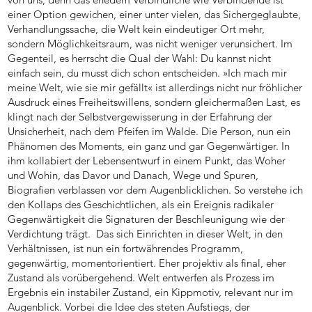
einer Option gewichen, einer unter vielen, das Sichergeglaubte,
Verhandlungssache, die Welt kein eindeutiger Ort mehr,
sondern Möglichkeitsraum, was nicht weniger verunsichert. Im
Gegenteil, es herrscht die Qual der Wahl: Du kannst nicht
einfach sein, du musst dich schon entscheiden. »Ich mach mir
meine Welt, wie sie mir gefällt« ist allerdings nicht nur fröhlicher
Ausdruck eines Freiheitswillens, sondern gleichermaßen Last, es
klingt nach der Selbstvergewisserung in der Erfahrung der
Unsicherheit, nach dem Pfeifen im Walde. Die Person, nun ein
Phänomen des Moments, ein ganz und gar Gegenwärtiger. In
ihm kollabiert der Lebensentwurf in einem Punkt, das Woher
und Wohin, das Davor und Danach, Wege und Spuren,
Biografien verblassen vor dem Augenblicklichen. So verstehe ich
den Kollaps des Geschichtlichen, als ein Ereignis radikaler
Gegenwärtigkeit die Signaturen der Beschleunigung wie der
Verdichtung trägt. Das sich Einrichten in dieser Welt, in den
Verhältnissen, ist nun ein fortwährendes Programm,
gegenwärtig, momentorientiert. Eher projektiv als final, eher
Zustand als vorübergehend. Welt entwerfen als Prozess im
Ergebnis ein instabiler Zustand, ein Kippmotiv, relevant nur im
Augenblick. Vorbei die Idee des steten Aufstiegs, der