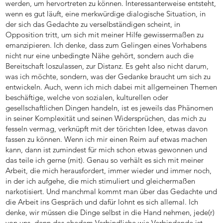
werden, um hervortreten zu können. Interessanterweise entsteht,
wenn es gut läuft, eine merkwürdige dialogische Situation, in
der sich das Gedachte zu verselbständigen scheint, in
Opposition tritt, um sich mit meiner Hilfe gewissermaßen zu
emanzipieren. Ich denke, dass zum Gelingen eines Vorhabens
nicht nur eine unbedingte Nähe gehört, sondern auch die
Bereitschaft loszulassen, zur Distanz. Es geht also nicht darum,
was ich möchte, sondern, was der Gedanke braucht um sich zu
entwickeln. Auch, wenn ich mich dabei mit allgemeinen Themen
beschäftige, welche von sozialen, kulturellen oder
gesellschaftlichen Dingen handeln, ist es jeweils das Phänomen
in seiner Komplexität und seinen Widersprüchen, das mich zu
fesseln vermag, verknüpft mit der törichten Idee, etwas davon
fassen zu können. Wenn ich mir einen Reim auf etwas machen
kann, dann ist zumindest für mich schon etwas gewonnen und
das teile ich gerne (mit). Genau so verhält es sich mit meiner
Arbeit, die mich herausfordert, immer wieder und immer noch,
in der ich aufgehe, die mich stimuliert und gleichermaßen
narkotisiert. Und manchmal kommt man über das Gedachte und
die Arbeit ins Gespräch und dafür lohnt es sich allemal. Ich
denke, wir müssen die Dinge selbst in die Hand nehmen, jede(r)
von uns, denn das ehedem Verbindliche wie Verbindende ist