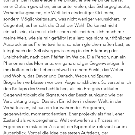
einer Option gewichen, einer unter vielen, das Sichergeglaubte,
Verhandlungssache, die Welt kein eindeutiger Ort mehr,
sondern Möglichkeitsraum, was nicht weniger verunsichert. Im
Gegenteil, es herrscht die Qual der Wahl: Du kannst nicht
einfach sein, du musst dich schon entscheiden. »Ich mach mir
meine Welt, wie sie mir gefällt« ist allerdings nicht nur fröhlicher
Ausdruck eines Freiheitswillens, sondern gleichermaßen Last, es
klingt nach der Selbstvergewisserung in der Erfahrung der
Unsicherheit, nach dem Pfeifen im Walde. Die Person, nun ein
Phänomen des Moments, ein ganz und gar Gegenwärtiger. In
ihm kollabiert der Lebensentwurf in einem Punkt, das Woher
und Wohin, das Davor und Danach, Wege und Spuren,
Biografien verblassen vor dem Augenblicklichen. So verstehe ich
den Kollaps des Geschichtlichen, als ein Ereignis radikaler
Gegenwärtigkeit die Signaturen der Beschleunigung wie der
Verdichtung trägt. Das sich Einrichten in dieser Welt, in den
Verhältnissen, ist nun ein fortwährendes Programm,
gegenwärtig, momentorientiert. Eher projektiv als final, eher
Zustand als vorübergehend. Welt entwerfen als Prozess im
Ergebnis ein instabiler Zustand, ein Kippmotiv, relevant nur im
Augenblick. Vorbei die Idee des steten Aufstiegs, der