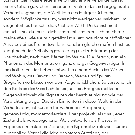
einer Option gewichen, einer unter vielen, das Sichergeglaubte,
Verhandlungssache, die Welt kein eindeutiger Ort mehr,
sondern Möglichkeitsraum, was nicht weniger verunsichert. Im
Gegenteil, es herrscht die Qual der Wahl: Du kannst nicht
einfach sein, du musst dich schon entscheiden. »Ich mach mir
meine Welt, wie sie mir gefällt« ist allerdings nicht nur fröhlicher
Ausdruck eines Freiheitswillens, sondern gleichermaßen Last, es
klingt nach der Selbstvergewisserung in der Erfahrung der
Unsicherheit, nach dem Pfeifen im Walde. Die Person, nun ein
Phänomen des Moments, ein ganz und gar Gegenwärtiger. In
ihm kollabiert der Lebensentwurf in einem Punkt, das Woher
und Wohin, das Davor und Danach, Wege und Spuren,
Biografien verblassen vor dem Augenblicklichen. So verstehe ich
den Kollaps des Geschichtlichen, als ein Ereignis radikaler
Gegenwärtigkeit die Signaturen der Beschleunigung wie der
Verdichtung trägt. Das sich Einrichten in dieser Welt, in den
Verhältnissen, ist nun ein fortwährendes Programm,
gegenwärtig, momentorientiert. Eher projektiv als final, eher
Zustand als vorübergehend. Welt entwerfen als Prozess im
Ergebnis ein instabiler Zustand, ein Kippmotiv, relevant nur im
Augenblick. Vorbei die Idee des steten Aufstiegs, der