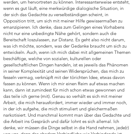
werden, um hervortreten zu können. Interessanterweise entsteht,
wenn es gut läuft, eine merkwürdige dialogische Situation, in
der sich das Gedachte zu verselbständigen scheint, in
Opposition tritt, um sich mit meiner Hilfe gewissermaßen zu
emanzipieren. Ich denke, dass zum Gelingen eines Vorhabens
nicht nur eine unbedingte Nähe gehört, sondern auch die
Bereitschaft loszulassen, zur Distanz. Es geht also nicht darum,
was ich möchte, sondern, was der Gedanke braucht um sich zu
entwickeln. Auch, wenn ich mich dabei mit allgemeinen Themen
beschäftige, welche von sozialen, kulturellen oder
gesellschaftlichen Dingen handeln, ist es jeweils das Phänomen
in seiner Komplexität und seinen Widersprüchen, das mich zu
fesseln vermag, verknüpft mit der törichten Idee, etwas davon
fassen zu können. Wenn ich mir einen Reim auf etwas machen
kann, dann ist zumindest für mich schon etwas gewonnen und
das teile ich gerne (mit). Genau so verhält es sich mit meiner
Arbeit, die mich herausfordert, immer wieder und immer noch,
in der ich aufgehe, die mich stimuliert und gleichermaßen
narkotisiert. Und manchmal kommt man über das Gedachte und
die Arbeit ins Gespräch und dafür lohnt es sich allemal. Ich
denke, wir müssen die Dinge selbst in die Hand nehmen, jede(r)
von uns, denn das ehedem Verbindliche wie Verbindende ist