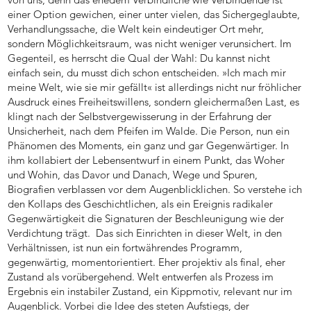
einer Option gewichen, einer unter vielen, das Sichergeglaubte,
Verhandlungssache, die Welt kein eindeutiger Ort mehr,
sondern Möglichkeitsraum, was nicht weniger verunsichert. Im
Gegenteil, es herrscht die Qual der Wahl: Du kannst nicht
einfach sein, du musst dich schon entscheiden. »Ich mach mir
meine Welt, wie sie mir gefällt« ist allerdings nicht nur fröhlicher
Ausdruck eines Freiheitswillens, sondern gleichermaßen Last, es
klingt nach der Selbstvergewisserung in der Erfahrung der
Unsicherheit, nach dem Pfeifen im Walde. Die Person, nun ein
Phänomen des Moments, ein ganz und gar Gegenwärtiger. In
ihm kollabiert der Lebensentwurf in einem Punkt, das Woher
und Wohin, das Davor und Danach, Wege und Spuren,
Biografien verblassen vor dem Augenblicklichen. So verstehe ich
den Kollaps des Geschichtlichen, als ein Ereignis radikaler
Gegenwärtigkeit die Signaturen der Beschleunigung wie der
Verdichtung trägt. Das sich Einrichten in dieser Welt, in den
Verhältnissen, ist nun ein fortwährendes Programm,
gegenwärtig, momentorientiert. Eher projektiv als final, eher
Zustand als vorübergehend. Welt entwerfen als Prozess im
Ergebnis ein instabiler Zustand, ein Kippmotiv, relevant nur im
Augenblick. Vorbei die Idee des steten Aufstiegs, der