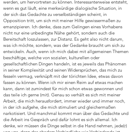
werden, um hervortreten zu können. Interessanterweise entsteht,
wenn es gut läuft, eine merkwürdige dialogische Situation, in
der sich das Gedachte zu verselbständigen scheint, in
Opposition tritt, um sich mit meiner Hilfe gewissermaßen zu
emanzipieren. Ich denke, dass zum Gelingen eines Vorhabens
nicht nur eine unbedingte Nähe gehört, sondern auch die
Bereitschaft loszulassen, zur Distanz. Es geht also nicht darum,
was ich möchte, sondern, was der Gedanke braucht um sich zu
entwickeln. Auch, wenn ich mich dabei mit allgemeinen Themen
beschäftige, welche von sozialen, kulturellen oder
gesellschaftlichen Dingen handeln, ist es jeweils das Phänomen
in seiner Komplexität und seinen Widersprüchen, das mich zu
fesseln vermag, verknüpft mit der törichten Idee, etwas davon
fassen zu können. Wenn ich mir einen Reim auf etwas machen
kann, dann ist zumindest für mich schon etwas gewonnen und
das teile ich gerne (mit). Genau so verhält es sich mit meiner
Arbeit, die mich herausfordert, immer wieder und immer noch,
in der ich aufgehe, die mich stimuliert und gleichermaßen
narkotisiert. Und manchmal kommt man über das Gedachte und
die Arbeit ins Gespräch und dafür lohnt es sich allemal. Ich
denke, wir müssen die Dinge selbst in die Hand nehmen, jede(r)
von uns, denn das ehedem Verbindliche wie Verbindende ist