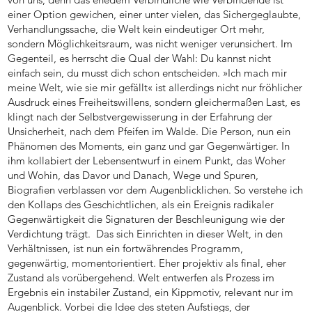
einer Option gewichen, einer unter vielen, das Sichergeglaubte,
Verhandlungssache, die Welt kein eindeutiger Ort mehr,
sondern Möglichkeitsraum, was nicht weniger verunsichert. Im
Gegenteil, es herrscht die Qual der Wahl: Du kannst nicht
einfach sein, du musst dich schon entscheiden. »Ich mach mir
meine Welt, wie sie mir gefällt« ist allerdings nicht nur fröhlicher
Ausdruck eines Freiheitswillens, sondern gleichermaßen Last, es
klingt nach der Selbstvergewisserung in der Erfahrung der
Unsicherheit, nach dem Pfeifen im Walde. Die Person, nun ein
Phänomen des Moments, ein ganz und gar Gegenwärtiger. In
ihm kollabiert der Lebensentwurf in einem Punkt, das Woher
und Wohin, das Davor und Danach, Wege und Spuren,
Biografien verblassen vor dem Augenblicklichen. So verstehe ich
den Kollaps des Geschichtlichen, als ein Ereignis radikaler
Gegenwärtigkeit die Signaturen der Beschleunigung wie der
Verdichtung trägt. Das sich Einrichten in dieser Welt, in den
Verhältnissen, ist nun ein fortwährendes Programm,
gegenwärtig, momentorientiert. Eher projektiv als final, eher
Zustand als vorübergehend. Welt entwerfen als Prozess im
Ergebnis ein instabiler Zustand, ein Kippmotiv, relevant nur im
Augenblick. Vorbei die Idee des steten Aufstiegs, der