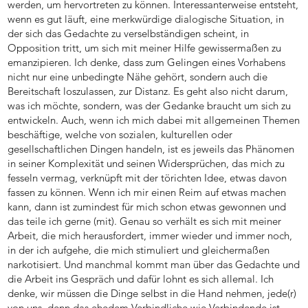
werden, um hervortreten zu können. Interessanterweise entsteht,
wenn es gut läuft, eine merkwürdige dialogische Situation, in
der sich das Gedachte zu verselbständigen scheint, in
Opposition tritt, um sich mit meiner Hilfe gewissermaßen zu
emanzipieren. Ich denke, dass zum Gelingen eines Vorhabens
nicht nur eine unbedingte Nähe gehört, sondern auch die
Bereitschaft loszulassen, zur Distanz. Es geht also nicht darum,
was ich möchte, sondern, was der Gedanke braucht um sich zu
entwickeln. Auch, wenn ich mich dabei mit allgemeinen Themen
beschäftige, welche von sozialen, kulturellen oder
gesellschaftlichen Dingen handeln, ist es jeweils das Phänomen
in seiner Komplexität und seinen Widersprüchen, das mich zu
fesseln vermag, verknüpft mit der törichten Idee, etwas davon
fassen zu können. Wenn ich mir einen Reim auf etwas machen
kann, dann ist zumindest für mich schon etwas gewonnen und
das teile ich gerne (mit). Genau so verhält es sich mit meiner
Arbeit, die mich herausfordert, immer wieder und immer noch,
in der ich aufgehe, die mich stimuliert und gleichermaßen
narkotisiert. Und manchmal kommt man über das Gedachte und
die Arbeit ins Gespräch und dafür lohnt es sich allemal. Ich
denke, wir müssen die Dinge selbst in die Hand nehmen, jede(r)
von uns, denn das ehedem Verbindliche wie Verbindende ist