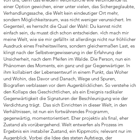
einer Option gewichen, einer unter vielen, das Sichergeglaubte,
Verhandlungssache, die Welt kein eindeutiger Ort mehr,
sondern Möglichkeitsraum, was nicht weniger verunsichert. Im
Gegenteil, es herrscht die Qual der Wahl: Du kannst nicht
einfach sein, du musst dich schon entscheiden. »Ich mach mir
meine Welt, wie sie mir gefällt« ist allerdings nicht nur fröhlicher
Ausdruck eines Freiheitswillens, sondern gleichermaßen Last, es
klingt nach der Selbstvergewisserung in der Erfahrung der
Unsicherheit, nach dem Pfeifen im Walde. Die Person, nun ein
Phänomen des Moments, ein ganz und gar Gegenwärtiger. In
ihm kollabiert der Lebensentwurf in einem Punkt, das Woher
und Wohin, das Davor und Danach, Wege und Spuren,
Biografien verblassen vor dem Augenblicklichen. So verstehe ich
den Kollaps des Geschichtlichen, als ein Ereignis radikaler
Gegenwärtigkeit die Signaturen der Beschleunigung wie der
Verdichtung trägt. Das sich Einrichten in dieser Welt, in den
Verhältnissen, ist nun ein fortwährendes Programm,
gegenwärtig, momentorientiert. Eher projektiv als final, eher
Zustand als vorübergehend. Welt entwerfen als Prozess im
Ergebnis ein instabiler Zustand, ein Kippmotiv, relevant nur im
Augenblick. Vorbei die Idee des steten Aufstiegs, der