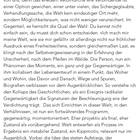
einer Option gewichen, einer unter vielen, das Sichergeglaubte,
Verhandlungssache, die Welt kein eindeutiger Ort mehr,
sondern Möglichkeitsraum, was nicht weniger verunsichert. Im
Gegenteil, es herrscht die Qual der Wahl: Du kannst nicht
einfach sein, du musst dich schon entscheiden. »Ich mach mir
meine Welt, wie sie mir gefällt« ist allerdings nicht nur fröhlicher
Ausdruck eines Freiheitswillens, sondern gleichermaßen Last, es
klingt nach der Selbstvergewisserung in der Erfahrung der
Unsicherheit, nach dem Pfeifen im Walde. Die Person, nun ein
Phänomen des Moments, ein ganz und gar Gegenwärtiger. In
ihm kollabiert der Lebensentwurf in einem Punkt, das Woher
und Wohin, das Davor und Danach, Wege und Spuren,
Biografien verblassen vor dem Augenblicklichen. So verstehe ich
den Kollaps des Geschichtlichen, als ein Ereignis radikaler
Gegenwärtigkeit die Signaturen der Beschleunigung wie der
Verdichtung trägt. Das sich Einrichten in dieser Welt, in den
Verhältnissen, ist nun ein fortwährendes Programm,
gegenwärtig, momentorientiert. Eher projektiv als final, eher
Zustand als vorübergehend. Welt entwerfen als Prozess im
Ergebnis ein instabiler Zustand, ein Kippmotiv, relevant nur im
Augenblick. Vorbei die Idee des steten Aufstiegs, der