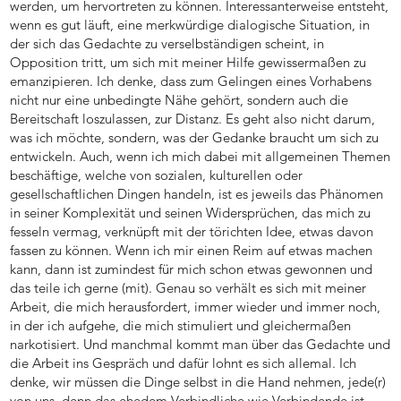
werden, um hervortreten zu können. Interessanterweise entsteht,
wenn es gut läuft, eine merkwürdige dialogische Situation, in
der sich das Gedachte zu verselbständigen scheint, in
Opposition tritt, um sich mit meiner Hilfe gewissermaßen zu
emanzipieren. Ich denke, dass zum Gelingen eines Vorhabens
nicht nur eine unbedingte Nähe gehört, sondern auch die
Bereitschaft loszulassen, zur Distanz. Es geht also nicht darum,
was ich möchte, sondern, was der Gedanke braucht um sich zu
entwickeln. Auch, wenn ich mich dabei mit allgemeinen Themen
beschäftige, welche von sozialen, kulturellen oder
gesellschaftlichen Dingen handeln, ist es jeweils das Phänomen
in seiner Komplexität und seinen Widersprüchen, das mich zu
fesseln vermag, verknüpft mit der törichten Idee, etwas davon
fassen zu können. Wenn ich mir einen Reim auf etwas machen
kann, dann ist zumindest für mich schon etwas gewonnen und
das teile ich gerne (mit). Genau so verhält es sich mit meiner
Arbeit, die mich herausfordert, immer wieder und immer noch,
in der ich aufgehe, die mich stimuliert und gleichermaßen
narkotisiert. Und manchmal kommt man über das Gedachte und
die Arbeit ins Gespräch und dafür lohnt es sich allemal. Ich
denke, wir müssen die Dinge selbst in die Hand nehmen, jede(r)
von uns, denn das ehedem Verbindliche wie Verbindende ist