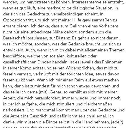
werden, um hervortreten zu können. Interessanterweise entsteht,
wenn es gut läuft, eine merkwürdige dialogische Situation, in
der sich das Gedachte zu verselbständigen scheint, in
Opposition tritt, um sich mit meiner Hilfe gewissermaßen zu
emanzipieren. Ich denke, dass zum Gelingen eines Vorhabens
nicht nur eine unbedingte Nähe gehört, sondern auch die
Bereitschaft loszulassen, zur Distanz. Es geht also nicht darum,
was ich möchte, sondern, was der Gedanke braucht um sich zu
entwickeln. Auch, wenn ich mich dabei mit allgemeinen Themen
beschäftige, welche von sozialen, kulturellen oder
gesellschaftlichen Dingen handeln, ist es jeweils das Phänomen
in seiner Komplexität und seinen Widersprüchen, das mich zu
fesseln vermag, verknüpft mit der törichten Idee, etwas davon
fassen zu können. Wenn ich mir einen Reim auf etwas machen
kann, dann ist zumindest für mich schon etwas gewonnen und
das teile ich gerne (mit). Genau so verhält es sich mit meiner
Arbeit, die mich herausfordert, immer wieder und immer noch,
in der ich aufgehe, die mich stimuliert und gleichermaßen
narkotisiert. Und manchmal kommt man über das Gedachte und
die Arbeit ins Gespräch und dafür lohnt es sich allemal. Ich
denke, wir müssen die Dinge selbst in die Hand nehmen, jede(r)
von uns, denn das ehedem Verbindliche wie Verbindende ist