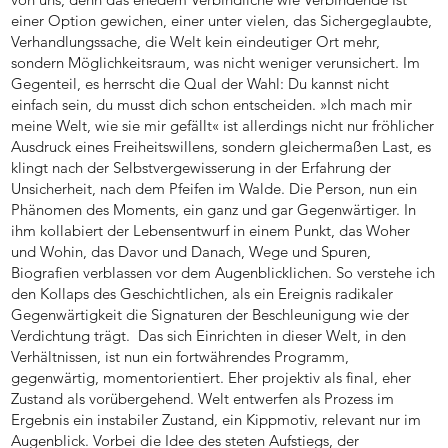
einer Option gewichen, einer unter vielen, das Sichergeglaubte,
Verhandlungssache, die Welt kein eindeutiger Ort mehr,
sondern Möglichkeitsraum, was nicht weniger verunsichert. Im
Gegenteil, es herrscht die Qual der Wahl: Du kannst nicht
einfach sein, du musst dich schon entscheiden. »Ich mach mir
meine Welt, wie sie mir gefällt« ist allerdings nicht nur fröhlicher
Ausdruck eines Freiheitswillens, sondern gleichermaßen Last, es
klingt nach der Selbstvergewisserung in der Erfahrung der
Unsicherheit, nach dem Pfeifen im Walde. Die Person, nun ein
Phänomen des Moments, ein ganz und gar Gegenwärtiger. In
ihm kollabiert der Lebensentwurf in einem Punkt, das Woher
und Wohin, das Davor und Danach, Wege und Spuren,
Biografien verblassen vor dem Augenblicklichen. So verstehe ich
den Kollaps des Geschichtlichen, als ein Ereignis radikaler
Gegenwärtigkeit die Signaturen der Beschleunigung wie der
Verdichtung trägt. Das sich Einrichten in dieser Welt, in den
Verhältnissen, ist nun ein fortwährendes Programm,
gegenwärtig, momentorientiert. Eher projektiv als final, eher
Zustand als vorübergehend. Welt entwerfen als Prozess im
Ergebnis ein instabiler Zustand, ein Kippmotiv, relevant nur im
Augenblick. Vorbei die Idee des steten Aufstiegs, der