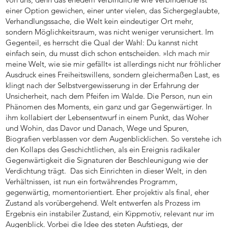
einer Option gewichen, einer unter vielen, das Sichergeglaubte,
Verhandlungssache, die Welt kein eindeutiger Ort mehr,
sondern Möglichkeitsraum, was nicht weniger verunsichert. Im
Gegenteil, es herrscht die Qual der Wahl: Du kannst nicht
einfach sein, du musst dich schon entscheiden. »Ich mach mir
meine Welt, wie sie mir gefällt« ist allerdings nicht nur fröhlicher
Ausdruck eines Freiheitswillens, sondern gleichermaßen Last, es
klingt nach der Selbstvergewisserung in der Erfahrung der
Unsicherheit, nach dem Pfeifen im Walde. Die Person, nun ein
Phänomen des Moments, ein ganz und gar Gegenwärtiger. In
ihm kollabiert der Lebensentwurf in einem Punkt, das Woher
und Wohin, das Davor und Danach, Wege und Spuren,
Biografien verblassen vor dem Augenblicklichen. So verstehe ich
den Kollaps des Geschichtlichen, als ein Ereignis radikaler
Gegenwärtigkeit die Signaturen der Beschleunigung wie der
Verdichtung trägt. Das sich Einrichten in dieser Welt, in den
Verhältnissen, ist nun ein fortwährendes Programm,
gegenwärtig, momentorientiert. Eher projektiv als final, eher
Zustand als vorübergehend. Welt entwerfen als Prozess im
Ergebnis ein instabiler Zustand, ein Kippmotiv, relevant nur im
Augenblick. Vorbei die Idee des steten Aufstiegs, der