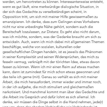
werden, um hervortreten zu können. Interessanterweise entsteht,
wenn es gut läuft, eine merkwürdige dialogische Situation, in
der sich das Gedachte zu verselbständigen scheint, in
Opposition tritt, um sich mit meiner Hilfe gewissermaßen zu
emanzipieren. Ich denke, dass zum Gelingen eines Vorhabens
nicht nur eine unbedingte Nähe gehört, sondern auch die
Bereitschaft loszulassen, zur Distanz. Es geht also nicht darum,
was ich möchte, sondern, was der Gedanke braucht um sich zu
entwickeln. Auch, wenn ich mich dabei mit allgemeinen Themen
beschäftige, welche von sozialen, kulturellen oder
gesellschaftlichen Dingen handeln, ist es jeweils das Phänomen
in seiner Komplexität und seinen Widersprüchen, das mich zu
fesseln vermag, verknüpft mit der törichten Idee, etwas davon
fassen zu können. Wenn ich mir einen Reim auf etwas machen
kann, dann ist zumindest für mich schon etwas gewonnen und
das teile ich gerne (mit). Genau so verhält es sich mit meiner
Arbeit, die mich herausfordert, immer wieder und immer noch,
in der ich aufgehe, die mich stimuliert und gleichermaßen
narkotisiert. Und manchmal kommt man über das Gedachte und
die Arbeit ins Gespräch und dafür lohnt es sich allemal. Ich
denke, wir müssen die Dinge selbst in die Hand nehmen, jede(r)
von uns, denn das ehedem Verbindliche wie Verbindende ist