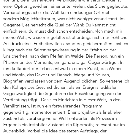
einer Option gewichen, einer unter vielen, das Sichergeglaubte,
Verhandlungssache, die Welt kein eindeutiger Ort mehr,
sondern Möglichkeitsraum, was nicht weniger verunsichert. Im
Gegenteil, es herrscht die Qual der Wahl: Du kannst nicht
einfach sein, du musst dich schon entscheiden. »Ich mach mir
meine Welt, wie sie mir gefällt« ist allerdings nicht nur fröhlicher
Ausdruck eines Freiheitswillens, sondern gleichermaßen Last, es
klingt nach der Selbstvergewisserung in der Erfahrung der
Unsicherheit, nach dem Pfeifen im Walde. Die Person, nun ein
Phänomen des Moments, ein ganz und gar Gegenwärtiger. In
ihm kollabiert der Lebensentwurf in einem Punkt, das Woher
und Wohin, das Davor und Danach, Wege und Spuren,
Biografien verblassen vor dem Augenblicklichen. So verstehe ich
den Kollaps des Geschichtlichen, als ein Ereignis radikaler
Gegenwärtigkeit die Signaturen der Beschleunigung wie der
Verdichtung trägt. Das sich Einrichten in dieser Welt, in den
Verhältnissen, ist nun ein fortwährendes Programm,
gegenwärtig, momentorientiert. Eher projektiv als final, eher
Zustand als vorübergehend. Welt entwerfen als Prozess im
Ergebnis ein instabiler Zustand, ein Kippmotiv, relevant nur im
Augenblick. Vorbei die Idee des steten Aufstiegs, der