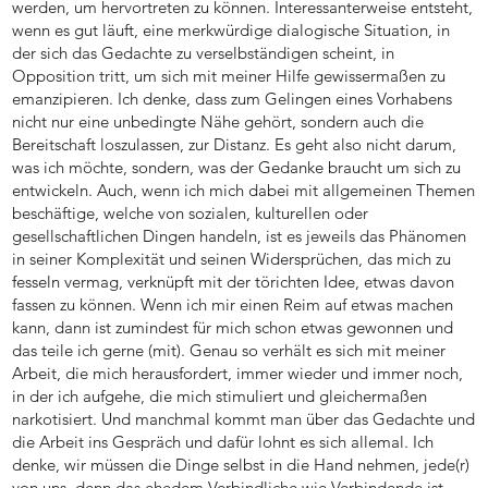
werden, um hervortreten zu können. Interessanterweise entsteht,
wenn es gut läuft, eine merkwürdige dialogische Situation, in
der sich das Gedachte zu verselbständigen scheint, in
Opposition tritt, um sich mit meiner Hilfe gewissermaßen zu
emanzipieren. Ich denke, dass zum Gelingen eines Vorhabens
nicht nur eine unbedingte Nähe gehört, sondern auch die
Bereitschaft loszulassen, zur Distanz. Es geht also nicht darum,
was ich möchte, sondern, was der Gedanke braucht um sich zu
entwickeln. Auch, wenn ich mich dabei mit allgemeinen Themen
beschäftige, welche von sozialen, kulturellen oder
gesellschaftlichen Dingen handeln, ist es jeweils das Phänomen
in seiner Komplexität und seinen Widersprüchen, das mich zu
fesseln vermag, verknüpft mit der törichten Idee, etwas davon
fassen zu können. Wenn ich mir einen Reim auf etwas machen
kann, dann ist zumindest für mich schon etwas gewonnen und
das teile ich gerne (mit). Genau so verhält es sich mit meiner
Arbeit, die mich herausfordert, immer wieder und immer noch,
in der ich aufgehe, die mich stimuliert und gleichermaßen
narkotisiert. Und manchmal kommt man über das Gedachte und
die Arbeit ins Gespräch und dafür lohnt es sich allemal. Ich
denke, wir müssen die Dinge selbst in die Hand nehmen, jede(r)
von uns, denn das ehedem Verbindliche wie Verbindende ist