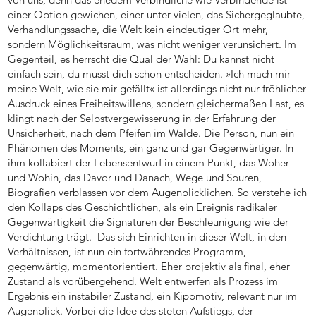
einer Option gewichen, einer unter vielen, das Sichergeglaubte,
Verhandlungssache, die Welt kein eindeutiger Ort mehr,
sondern Möglichkeitsraum, was nicht weniger verunsichert. Im
Gegenteil, es herrscht die Qual der Wahl: Du kannst nicht
einfach sein, du musst dich schon entscheiden. »Ich mach mir
meine Welt, wie sie mir gefällt« ist allerdings nicht nur fröhlicher
Ausdruck eines Freiheitswillens, sondern gleichermaßen Last, es
klingt nach der Selbstvergewisserung in der Erfahrung der
Unsicherheit, nach dem Pfeifen im Walde. Die Person, nun ein
Phänomen des Moments, ein ganz und gar Gegenwärtiger. In
ihm kollabiert der Lebensentwurf in einem Punkt, das Woher
und Wohin, das Davor und Danach, Wege und Spuren,
Biografien verblassen vor dem Augenblicklichen. So verstehe ich
den Kollaps des Geschichtlichen, als ein Ereignis radikaler
Gegenwärtigkeit die Signaturen der Beschleunigung wie der
Verdichtung trägt. Das sich Einrichten in dieser Welt, in den
Verhältnissen, ist nun ein fortwährendes Programm,
gegenwärtig, momentorientiert. Eher projektiv als final, eher
Zustand als vorübergehend. Welt entwerfen als Prozess im
Ergebnis ein instabiler Zustand, ein Kippmotiv, relevant nur im
Augenblick. Vorbei die Idee des steten Aufstiegs, der