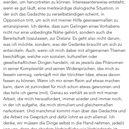
werden, um hervortreten zu können. Interessanterweise entsteht,
wenn es gut läuft, eine merkwürdige dialogische Situation, in
der sich das Gedachte zu verselbständigen scheint, in
Opposition tritt, um sich mit meiner Hilfe gewissermaßen zu
emanzipieren. Ich denke, dass zum Gelingen eines Vorhabens
nicht nur eine unbedingte Nähe gehört, sondern auch die
Bereitschaft loszulassen, zur Distanz. Es geht also nicht darum,
was ich möchte, sondern, was der Gedanke braucht um sich zu
entwickeln. Auch, wenn ich mich dabei mit allgemeinen Themen
beschäftige, welche von sozialen, kulturellen oder
gesellschaftlichen Dingen handeln, ist es jeweils das Phänomen
in seiner Komplexität und seinen Widersprüchen, das mich zu
fesseln vermag, verknüpft mit der törichten Idee, etwas davon
fassen zu können. Wenn ich mir einen Reim auf etwas machen
kann, dann ist zumindest für mich schon etwas gewonnen und
das teile ich gerne (mit). Genau so verhält es sich mit meiner
Arbeit, die mich herausfordert, immer wieder und immer noch,
in der ich aufgehe, die mich stimuliert und gleichermaßen
narkotisiert. Und manchmal kommt man über das Gedachte und
die Arbeit ins Gespräch und dafür lohnt es sich allemal. Ich
denke, wir müssen die Dinge selbst in die Hand nehmen, jede(r)
von uns, denn das ehedem Verbindliche wie Verbindende ist