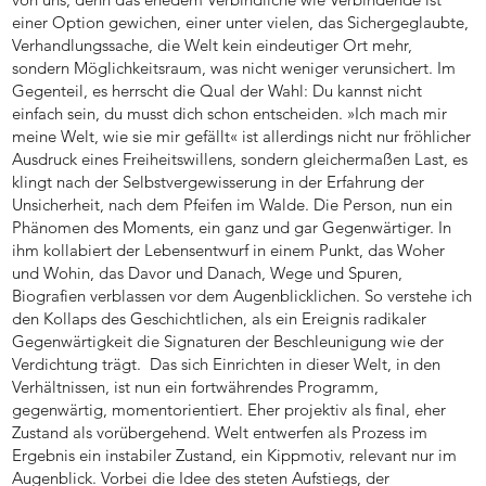
einer Option gewichen, einer unter vielen, das Sichergeglaubte,
Verhandlungssache, die Welt kein eindeutiger Ort mehr,
sondern Möglichkeitsraum, was nicht weniger verunsichert. Im
Gegenteil, es herrscht die Qual der Wahl: Du kannst nicht
einfach sein, du musst dich schon entscheiden. »Ich mach mir
meine Welt, wie sie mir gefällt« ist allerdings nicht nur fröhlicher
Ausdruck eines Freiheitswillens, sondern gleichermaßen Last, es
klingt nach der Selbstvergewisserung in der Erfahrung der
Unsicherheit, nach dem Pfeifen im Walde. Die Person, nun ein
Phänomen des Moments, ein ganz und gar Gegenwärtiger. In
ihm kollabiert der Lebensentwurf in einem Punkt, das Woher
und Wohin, das Davor und Danach, Wege und Spuren,
Biografien verblassen vor dem Augenblicklichen. So verstehe ich
den Kollaps des Geschichtlichen, als ein Ereignis radikaler
Gegenwärtigkeit die Signaturen der Beschleunigung wie der
Verdichtung trägt. Das sich Einrichten in dieser Welt, in den
Verhältnissen, ist nun ein fortwährendes Programm,
gegenwärtig, momentorientiert. Eher projektiv als final, eher
Zustand als vorübergehend. Welt entwerfen als Prozess im
Ergebnis ein instabiler Zustand, ein Kippmotiv, relevant nur im
Augenblick. Vorbei die Idee des steten Aufstiegs, der