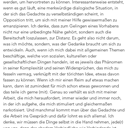
werden, um hervortreten zu können. Interessanterweise entsteht,
wenn es gut läuft, eine merkwürdige dialogische Situation, in
der sich das Gedachte zu verselbständigen scheint, in
Opposition tritt, um sich mit meiner Hilfe gewissermaßen zu
emanzipieren. Ich denke, dass zum Gelingen eines Vorhabens
nicht nur eine unbedingte Nähe gehört, sondern auch die
Bereitschaft loszulassen, zur Distanz. Es geht also nicht darum,
was ich möchte, sondern, was der Gedanke braucht um sich zu
entwickeln. Auch, wenn ich mich dabei mit allgemeinen Themen
beschäftige, welche von sozialen, kulturellen oder
gesellschaftlichen Dingen handeln, ist es jeweils das Phänomen
in seiner Komplexität und seinen Widersprüchen, das mich zu
fesseln vermag, verknüpft mit der törichten Idee, etwas davon
fassen zu können. Wenn ich mir einen Reim auf etwas machen
kann, dann ist zumindest für mich schon etwas gewonnen und
das teile ich gerne (mit). Genau so verhält es sich mit meiner
Arbeit, die mich herausfordert, immer wieder und immer noch,
in der ich aufgehe, die mich stimuliert und gleichermaßen
narkotisiert. Und manchmal kommt man über das Gedachte und
die Arbeit ins Gespräch und dafür lohnt es sich allemal. Ich
denke, wir müssen die Dinge selbst in die Hand nehmen, jede(r)
von uns, denn das ehedem Verbindliche wie Verbindende ist