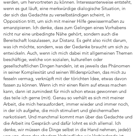
werden, um hervortreten zu können. Interessanterweise entsteht,
wenn es gut läuft, eine merkwürdige dialogische Situation, in
der sich das Gedachte zu verselbständigen scheint, in
Opposition tritt, um sich mit meiner Hilfe gewissermaßen zu
emanzipieren. Ich denke, dass zum Gelingen eines Vorhabens
nicht nur eine unbedingte Nähe gehört, sondern auch die
Bereitschaft loszulassen, zur Distanz. Es geht also nicht darum,
was ich möchte, sondern, was der Gedanke braucht um sich zu
entwickeln. Auch, wenn ich mich dabei mit allgemeinen Themen
beschäftige, welche von sozialen, kulturellen oder
gesellschaftlichen Dingen handeln, ist es jeweils das Phänomen
in seiner Komplexität und seinen Widersprüchen, das mich zu
fesseln vermag, verknüpft mit der törichten Idee, etwas davon
fassen zu können. Wenn ich mir einen Reim auf etwas machen
kann, dann ist zumindest für mich schon etwas gewonnen und
das teile ich gerne (mit). Genau so verhält es sich mit meiner
Arbeit, die mich herausfordert, immer wieder und immer noch,
in der ich aufgehe, die mich stimuliert und gleichermaßen
narkotisiert. Und manchmal kommt man über das Gedachte und
die Arbeit ins Gespräch und dafür lohnt es sich allemal. Ich
denke, wir müssen die Dinge selbst in die Hand nehmen, jede(r)
von uns, denn das ehedem Verbindliche wie Verbindende ist