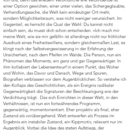
einer Option gewichen, einer unter vielen, das Sichergeglaubte,
Verhandlungssache, die Welt kein eindeutiger Ort mehr,
sondern Möglichkeitsraum, was nicht weniger verunsichert. Im
Gegenteil, es herrscht die Qual der Wahl: Du kannst nicht
einfach sein, du musst dich schon entscheiden. »Ich mach mir
meine Welt, wie sie mir gefällt« ist allerdings nicht nur fröhlicher
Ausdruck eines Freiheitswillens, sondern gleichermaßen Last, es
klingt nach der Selbstvergewisserung in der Erfahrung der
Unsicherheit, nach dem Pfeifen im Walde. Die Person, nun ein
Phänomen des Moments, ein ganz und gar Gegenwärtiger. In
ihm kollabiert der Lebensentwurf in einem Punkt, das Woher
und Wohin, das Davor und Danach, Wege und Spuren,
Biografien verblassen vor dem Augenblicklichen. So verstehe ich
den Kollaps des Geschichtlichen, als ein Ereignis radikaler
Gegenwärtigkeit die Signaturen der Beschleunigung wie der
Verdichtung trägt. Das sich Einrichten in dieser Welt, in den
Verhältnissen, ist nun ein fortwährendes Programm,
gegenwärtig, momentorientiert. Eher projektiv als final, eher
Zustand als vorübergehend. Welt entwerfen als Prozess im
Ergebnis ein instabiler Zustand, ein Kippmotiv, relevant nur im
Augenblick. Vorbei die Idee des steten Aufstiegs, der