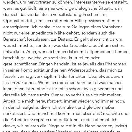
werden, um hervortreten zu können. Interessanterweise entsteht,
wenn es gut läuft, eine merkwürdige dialogische Situation, in
der sich das Gedachte zu verselbständigen scheint, in
Opposition tritt, um sich mit meiner Hilfe gewissermaßen zu
emanzipieren. Ich denke, dass zum Gelingen eines Vorhabens
nicht nur eine unbedingte Nähe gehört, sondern auch die
Bereitschaft loszulassen, zur Distanz. Es geht also nicht darum,
was ich möchte, sondern, was der Gedanke braucht um sich zu
entwickeln. Auch, wenn ich mich dabei mit allgemeinen Themen
beschäftige, welche von sozialen, kulturellen oder
gesellschaftlichen Dingen handeln, ist es jeweils das Phänomen
in seiner Komplexität und seinen Widersprüchen, das mich zu
fesseln vermag, verknüpft mit der törichten Idee, etwas davon
fassen zu können. Wenn ich mir einen Reim auf etwas machen
kann, dann ist zumindest für mich schon etwas gewonnen und
das teile ich gerne (mit). Genau so verhält es sich mit meiner
Arbeit, die mich herausfordert, immer wieder und immer noch,
in der ich aufgehe, die mich stimuliert und gleichermaßen
narkotisiert. Und manchmal kommt man über das Gedachte und
die Arbeit ins Gespräch und dafür lohnt es sich allemal. Ich
denke, wir müssen die Dinge selbst in die Hand nehmen, jede(r)
von uns, denn das ehedem Verbindliche wie Verbindende ist