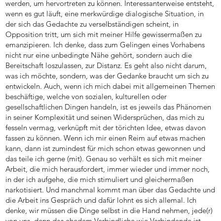
werden, um hervortreten zu können. Interessanterweise entsteht,
wenn es gut läuft, eine merkwürdige dialogische Situation, in
der sich das Gedachte zu verselbständigen scheint, in
Opposition tritt, um sich mit meiner Hilfe gewissermaßen zu
emanzipieren. Ich denke, dass zum Gelingen eines Vorhabens
nicht nur eine unbedingte Nähe gehört, sondern auch die
Bereitschaft loszulassen, zur Distanz. Es geht also nicht darum,
was ich möchte, sondern, was der Gedanke braucht um sich zu
entwickeln. Auch, wenn ich mich dabei mit allgemeinen Themen
beschäftige, welche von sozialen, kulturellen oder
gesellschaftlichen Dingen handeln, ist es jeweils das Phänomen
in seiner Komplexität und seinen Widersprüchen, das mich zu
fesseln vermag, verknüpft mit der törichten Idee, etwas davon
fassen zu können. Wenn ich mir einen Reim auf etwas machen
kann, dann ist zumindest für mich schon etwas gewonnen und
das teile ich gerne (mit). Genau so verhält es sich mit meiner
Arbeit, die mich herausfordert, immer wieder und immer noch,
in der ich aufgehe, die mich stimuliert und gleichermaßen
narkotisiert. Und manchmal kommt man über das Gedachte und
die Arbeit ins Gespräch und dafür lohnt es sich allemal. Ich
denke, wir müssen die Dinge selbst in die Hand nehmen, jede(r)
von uns, denn das ehedem Verbindliche wie Verbindende ist