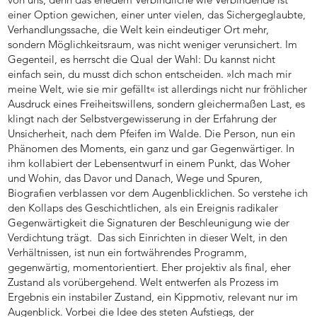
einer Option gewichen, einer unter vielen, das Sichergeglaubte,
Verhandlungssache, die Welt kein eindeutiger Ort mehr,
sondern Möglichkeitsraum, was nicht weniger verunsichert. Im
Gegenteil, es herrscht die Qual der Wahl: Du kannst nicht
einfach sein, du musst dich schon entscheiden. »Ich mach mir
meine Welt, wie sie mir gefällt« ist allerdings nicht nur fröhlicher
Ausdruck eines Freiheitswillens, sondern gleichermaßen Last, es
klingt nach der Selbstvergewisserung in der Erfahrung der
Unsicherheit, nach dem Pfeifen im Walde. Die Person, nun ein
Phänomen des Moments, ein ganz und gar Gegenwärtiger. In
ihm kollabiert der Lebensentwurf in einem Punkt, das Woher
und Wohin, das Davor und Danach, Wege und Spuren,
Biografien verblassen vor dem Augenblicklichen. So verstehe ich
den Kollaps des Geschichtlichen, als ein Ereignis radikaler
Gegenwärtigkeit die Signaturen der Beschleunigung wie der
Verdichtung trägt. Das sich Einrichten in dieser Welt, in den
Verhältnissen, ist nun ein fortwährendes Programm,
gegenwärtig, momentorientiert. Eher projektiv als final, eher
Zustand als vorübergehend. Welt entwerfen als Prozess im
Ergebnis ein instabiler Zustand, ein Kippmotiv, relevant nur im
Augenblick. Vorbei die Idee des steten Aufstiegs, der