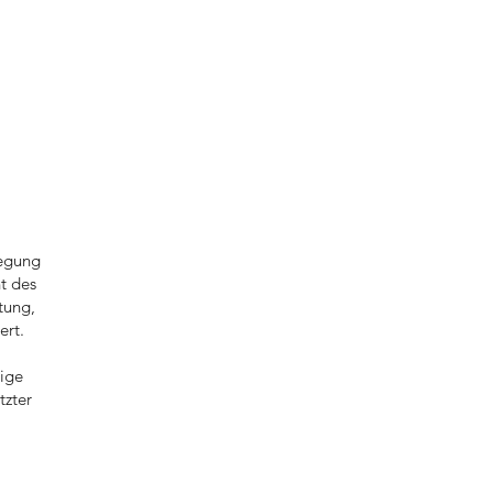
wegung
t des
tung,
ert.
,
tige
tzter