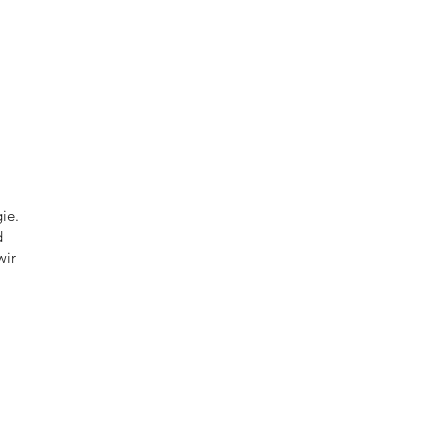
ie.
d
wir