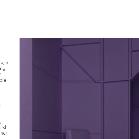
e, in
ung
m
die
,
,
ird
 nur