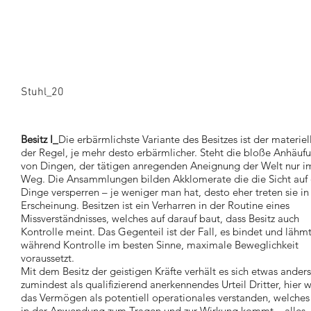
Stuhl_20
Besitz I_
Die erbärmlichste Variante des Besitzes ist der materiell
der Regel, je mehr desto erbärmlicher. Steht die bloße Anhäuf
von Dingen, der tätigen anregenden Aneignung der Welt nur i
Weg. Die Ansammlungen bilden Akklomerate die die Sicht auf 
Dinge versperren – je weniger man hat, desto eher treten sie in
Erscheinung. Besitzen ist ein Verharren in der Routine eines
Missverständnisses, welches auf darauf baut, dass Besitz auch
Kontrolle meint. Das Gegenteil ist der Fall, es bindet und lähmt
während Kontrolle im besten Sinne, maximale Beweglichkeit
voraussetzt.
Mit dem Besitz der geistigen Kräfte verhält es sich etwas anders
zumindest als qualifizierend anerkennendes Urteil Dritter, hier w
das Vermögen als potentiell operationales verstanden, welches
in der Anwendung zum Tragen und zur Wirkung kommt – alles