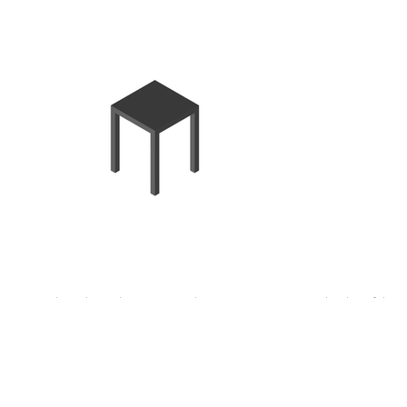
_Gestalt- oder Volumenveränderung eines Körpers durch auf ihn
einwirkende Kräfte, Verformung / Verunstaltung, Missbildung,
Missing Link
Das Monströse oder das Fehlerhafte entreißt den Gegenstand
seiner Banalität.
Das Vorbild stellt das Ausgangsmaterial und die Referenz